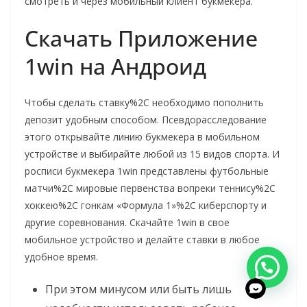
смотреть и через мобильный клиент букмекера.
Скачать Приложение
1win на Андроид
Чтобы сделать ставку%2C необходимо пополнить
депозит удобным способом. Псевдорасследование
этого открывайте линию букмекера в мобильном
устройстве и выбирайте любой из 15 видов спорта. И
росписи букмекера 1win представлены футбольные
матчи%2C мировые первенства вопреки теннису%2C
хоккею%2C гонкам «Формула 1»%2C киберспорту и
другие соревнования. Скачайте 1win в свое
мобильное устройство и делайте ставки в любое
удобное время.
При этом минусом или быть лишь