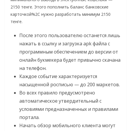
2150 тенге. Этого пополнить баланс банковские
карточкой%2C нужно разработать минимум 2150
тенге.
После этого пользователю останется лишь
нажать в ссылку и загрузка apk файла с
программным обеспечением до версии от
онлайн букмекера будет привычно скачана
на телефон.
Каждое событие характеризуется
насыщенной росписью — до 200 маркетов.
Во всех правило предусмотрено
автоматическое утвердительный с
условиями предназначенных и правилами
портала.
Начать обзор мобильного клиента могут