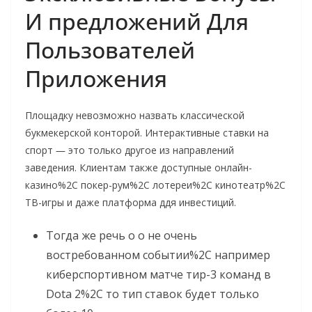
И предложений Для
Пользователей
Приложения
Площадку невозможно назвать классической
букмекерской конторой. Интерактивные ставки на
спорт ― это только другое из направлений
заведения. Клиентам также доступные онлайн-
казино%2C покер-рум%2C лотереи%2C кинотеатр%2C
ТВ-игры и даже платформа ддя инвестиций.
Тогда же речь о о не очень
востребованном событии%2C например
киберспортивном матче тир-3 команд в
Dota 2%2C то тип ставок будет только