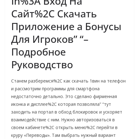
In%3A Вход На
Сайт%2C Скачать
Приложение а Бонусы
Для Игроков” “–
Подробное
Руководство
Станем разберемся%2C как скачать 1вин на телефон
и рассмотрим программы для смартфона
недостаточно детально. Это сделано фирменная
иконка и дисплее%2C которая позволяла” “тут
заходить на портал в обход блокировок и ускоряет
взаимодействие с ним. Нужно авторизоваться в
своем кабинете%2C открыть меню%2C перейти в
круру «Переводы». Там выбрать нужный вариант