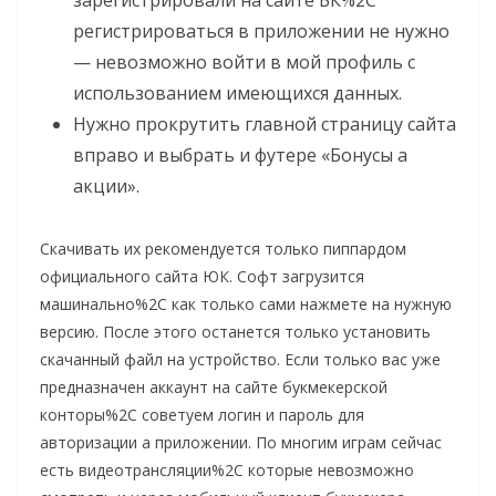
регистрироваться в приложении не нужно
— невозможно войти в мой профиль с
использованием имеющихся данных.
Нужно прокрутить главной страницу сайта
вправо и выбрать и футере «Бонусы а
акции».
Скачивать их рекомендуется только пиппардом
официального сайта ЮК. Софт загрузится
машинально%2C как только сами нажмете на нужную
версию. После этого останется только установить
скачанный файл на устройство. Если только вас уже
предназначен аккаунт на сайте букмекерской
конторы%2C советуем логин и пароль для
авторизации а приложении. По многим играм сейчас
есть видеотрансляции%2C которые невозможно