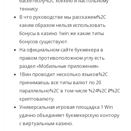
баскетболу%2C хоккею и настольному
теннису.
В что руководстве мы расскажем%2C
каким образом нельзя использовать
бонусы в казино 1win же какие типы
бонусов существуют.
На официальном сайте букмекера в
правом противоположном углу есть
раздел «Мобильные приложения».
1Вин проводит несколько языков%2C
принимаешь все типы валют по 20
параллельно%2C в том числе %24%2C ₽%2C
криптовалюту.
Универсальная игровая площадка 1 Win
удачно объединяет букмекерскую контору
с виртуальным казино.