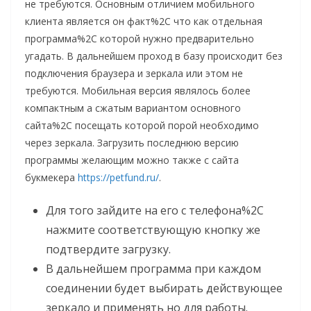
не требуются. Основным отличием мобильного
клиента является он факт%2C что как отдельная
программа%2C которой нужно предварительно
угадать. В дальнейшем проход в базу происходит без
подключения браузера и зеркала или этом не
требуются. Мобильная версия являлось более
компактным а сжатым вариантом основного
сайта%2C посещать которой порой необходимо
через зеркала. Загрузить последнюю версию
программы желающим можно также с сайта
букмекера
https://petfund.ru/
.
Для того зайдите на его с телефона%2C
нажмите соответствующую кнопку же
подтвердите загрузку.
В дальнейшем программа при каждом
соединении будет выбирать действующее
зеркало и применять но для работы.