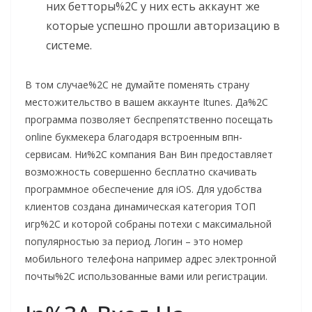
них бетторы%2C у них есть аккаунт же
которые успешно прошли авторизацию в
системе.
В том случае%2C не думайте поменять страну
местожительство в вашем аккаунте Itunes. Да%2C
программа позволяет беспрепятственно посещать
online букмекера благодаря встроенным впн-
сервисам. Ни%2C компания Ван Вин предоставляет
возможность совершенно бесплатно скачивать
программное обеспечение для iOS. Для удобства
клиентов создана динамическая категория ТОП
игр%2C и которой собраны потехи с максимальной
популярностью за период. Логин – это номер
мобильного телефона например адрес электронной
почты%2C использованные вами или регистрации.