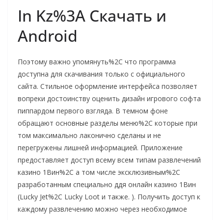
In Kz%3A Скачать и
Android
Поэтому важно упомянуть%2C что программа
доступна для скачивания только с официального
сайта. Стильное оформление интерфейса позволяет
вопреки достоинству оценить дизайн игрового софта
пиппардом первого взгляда. В темном фоне
обращают основные разделы меню%2C которые при
том максимально лаконично сделаны и не
перегружены лишней информацией. Приложение
предоставляет доступ всему всем типам развлечений
казино 1Вин%2C а том числе эксклюзивным%2C
разработанным специально ддя онлайн казино 1Вин
(Lucky Jet%2C Lucky Loot и также. ). Получить доступ к
каждому развлечению можно через необходимое