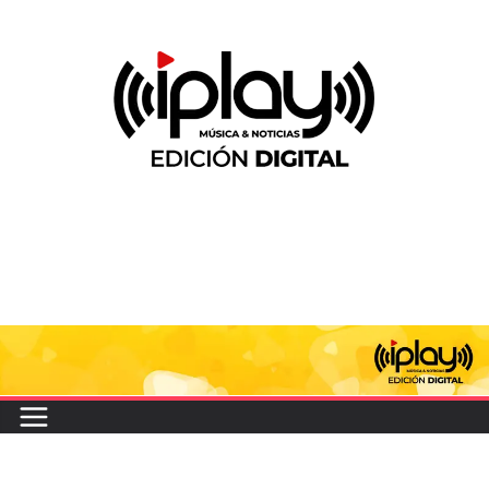
Saltar
al
contenido