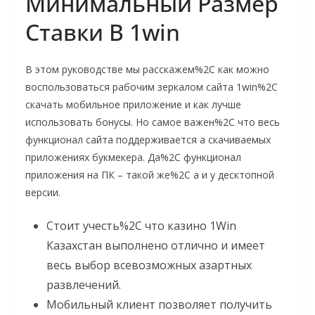
Минимальный Размер
Ставки В 1win
В этом руководстве мы расскажем%2C как можно
воспользоваться рабочим зеркалом сайта 1win%2C
скачать мобильное приложение и как лучше
использовать бонусы. Но самое важен%2C что весь
функционал сайта поддерживается а скачиваемых
приложениях букмекера. Да%2C функционал
приложения на ПК – такой же%2C а и у десктопной
версии.
Стоит учесть%2C что казино 1Win
Казахстан выполнено отлично и имеет
весь выбор всевозможных азартных
развлечений.
Мобильный клиент позволяет получить