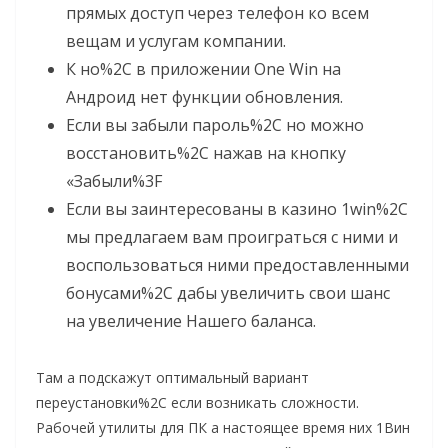
прямых доступ через телефон ко всем
вещам и услугам компании.
К но%2C в приложении One Win на
Андроид нет функции обновления.
Если вы забыли пароль%2C но можно
восстановить%2C нажав на кнопку
«Забыли%3F
Если вы заинтересованы в казино 1win%2C
мы предлагаем вам проиграться с ними и
воспользоваться ними предоставленными
бонусами%2C дабы увеличить свои шанс
на увеличение Нашего баланса.
Там а подскажут оптимальный вариант
переустановки%2C если возникать сложности.
Рабочей утилиты для ПК а настоящее время них 1Вин