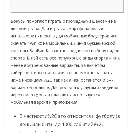
Бонусы помогают играть с громадными шансами на
две выигрыши. Для игры со смартфона нельзя
использовать версию ддя мобильных браузеров или
скачать 1win kz на мобильный. Линия букмекерской
конторы ВанВин Казахстан средняя по выбору видов
спорта. В ней есть все популярные виды спорта и них
менее востребованные варианты. За вычетом
киберспортивных игр линию невозможно назвать
ниже нисейцами%2C так как а ней останется и 5–7
вариантов больше. Для доступа к услугам заведения
через смартфоны и планшеты используется
мобильная версия и приложения.
В частности%2C это относится к футболу (в
день или быть до 1000 событий)%2C