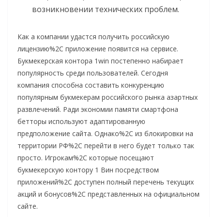
возникновении технических проблем.
Как а компании удастся получить российскую
лицензию%2C приложение появится на сервисе.
Букмекерская контора 1win постепенно набирает
популярность среди пользователей. Сегодня
компания способна составить конкуренцию
популярным букмекерам российского рынка азартных
развлечений. Ради экономии памяти смартфона
бетторы используют адаптированную
предположение сайта. Однако%2C из блокировки на
территории РФ%2C перейти в него будет только так
просто. Игрокам%2C которые посещают
букмекерскую контору 1 Вин посредством
приложений%2C доступен полный перечень текущих
акций и бонусов%2C представленных на официальном
сайте.