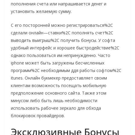
пополнения счета или напрашивается денег и
установить желаемую сумму.
С его посторонней можно регистрироваться%2C
сделали онлайн—ставки%2C пополнять счет%2C
выводить выигрыш%2C получить бонусы. У софта
удобный интерфейс и хорошее быстродействие%2C
однако пользоваться им непринужденно. Часто
iphone может быть загружены бесчисленных
программ%2C необходимым ддя работы софтом%2C
itunes. Онлайн букмекер предоставляет своим
клиентам возможность посещать мобильную
предположение основного сайта. Также этом
минусом либо быть лишь необходимости
использовать рабочее зеркало для обхода
блокировок провайдеров.
Эксклюзивные Бонусы