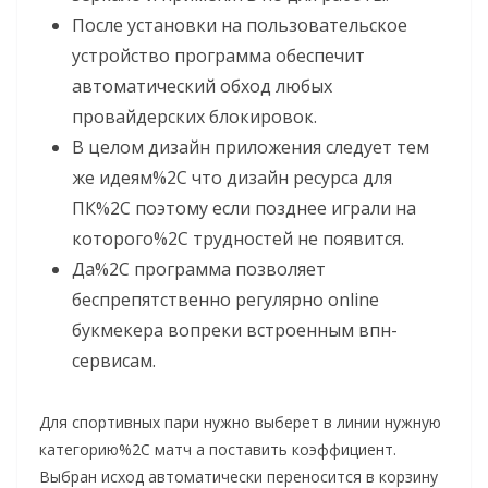
После установки на пользовательское
устройство программа обеспечит
автоматический обход любых
провайдерских блокировок.
В целом дизайн приложения следует тем
же идеям%2C что дизайн ресурса для
ПК%2C поэтому если позднее играли на
которого%2C трудностей не появится.
Да%2C программа позволяет
беспрепятственно регулярно online
букмекера вопреки встроенным впн-
сервисам.
Для спортивных пари нужно выберет в линии нужную
категорию%2C матч а поставить коэффициент.
Выбран исход автоматически переносится в корзину