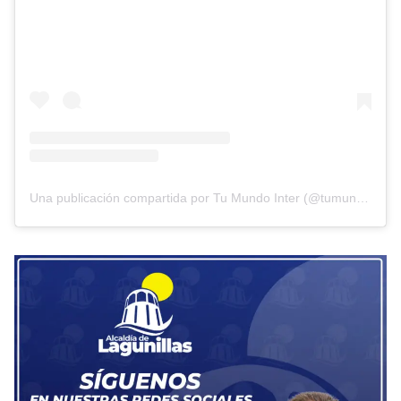
Una publicación compartida por Tu Mundo Inter (@tumundointer)