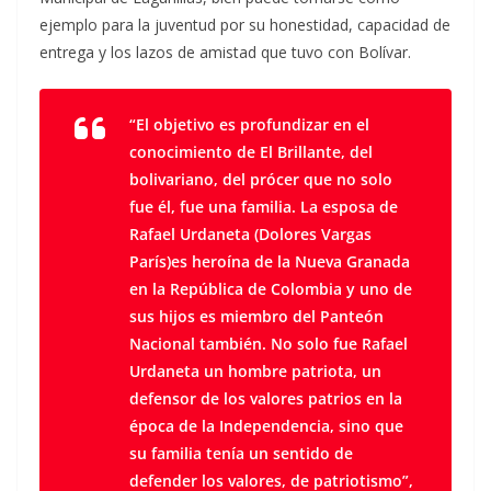
ejemplo para la juventud por su honestidad, capacidad de
entrega y los lazos de amistad que tuvo con Bolívar.
“El objetivo es profundizar en el
conocimiento de El Brillante, del
bolivariano, del prócer que no solo
fue él, fue una familia. La esposa de
Rafael Urdaneta (Dolores Vargas
París)es heroína de la Nueva Granada
en la República de Colombia y uno de
sus hijos es miembro del Panteón
Nacional también. No solo fue Rafael
Urdaneta un hombre patriota, un
defensor de los valores patrios en la
época de la Independencia, sino que
su familia tenía un sentido de
defender los valores, de patriotismo”,