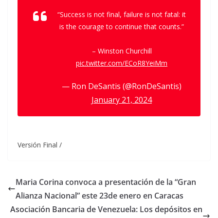
“Success is not final, failure is not fatal: it
is the courage to continue that counts.”
– Winston Churchill
pic.twitter.com/ECoR8YeiMm
— Ron DeSantis (@RonDeSantis)
January 21, 2024
Versión Final /
Maria Corina convoca a presentación de la “Gran
Alianza Nacional” este 23de enero en Caracas
Asociación Bancaria de Venezuela: Los depósitos en