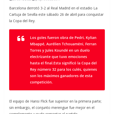
Barcelona derrotó 3-2 al Real Madrid en el estadio La
Cartuja de Sevilla este sábado 26 de abril para conquistar
la Copa del Rey.
Los goles fueron obra de Pedri, Kylian
Mbappé, Aurélien Tchouaméni, Ferran
Torres y Jules Koundé en un duelo
electrizante que tuvo emociones
hasta el final.Esta significó la Copa del
Rey número 32 para los culés, quienes
son los máximos ganadores de esta
competición.
El equipo de Hansi Flick fue superior en la primera parte;
sin embargo, el conjunto merengue fue mejor en el
complemento y pudo remontar el partido.