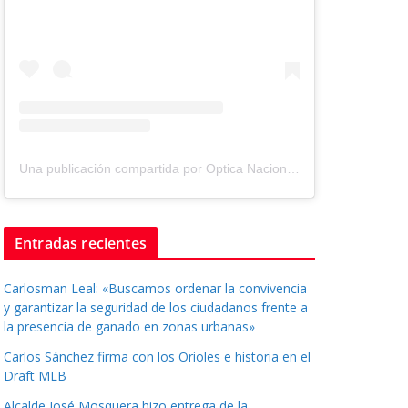
Una publicación compartida por Optica Nacional ® (@tuopticanacional)
Entradas recientes
Carlosman Leal: «Buscamos ordenar la convivencia
y garantizar la seguridad de los ciudadanos frente a
la presencia de ganado en zonas urbanas»
Carlos Sánchez firma con los Orioles e historia en el
Draft MLB
Alcalde José Mosquera hizo entrega de la