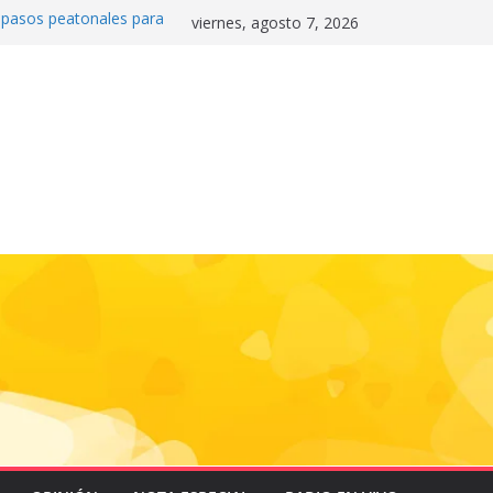
0 pasos peatonales para
viernes, agosto 7, 2026
la convivencia y
danos frente a la
nas»
 e historia en el Draft
de la motocicleta a la
 Mundial 2026
gas e impulsa triunfo de