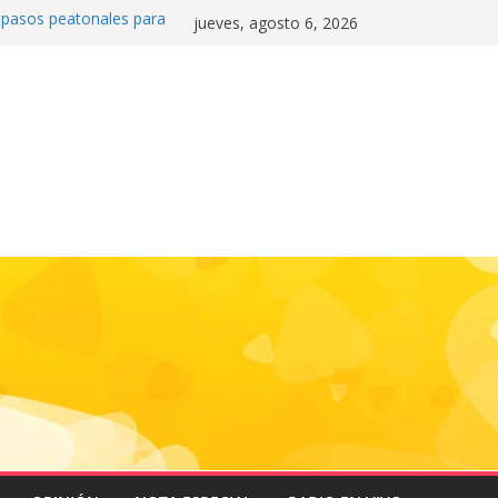
0 pasos peatonales para
jueves, agosto 6, 2026
la convivencia y
danos frente a la
nas»
 e historia en el Draft
de la motocicleta a la
 Mundial 2026
gas e impulsa triunfo de