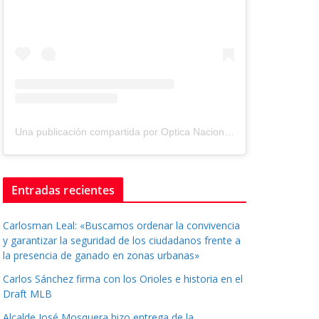
Una publicación compartida por Optica Nacional ® (@tuopticanacional)
Entradas recientes
Carlosman Leal: «Buscamos ordenar la convivencia
y garantizar la seguridad de los ciudadanos frente a
la presencia de ganado en zonas urbanas»
Carlos Sánchez firma con los Orioles e historia en el
Draft MLB
Alcalde José Mosquera hizo entrega de la