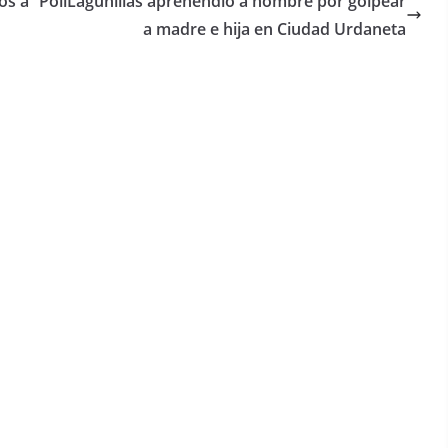
os a
PoliLagunillas aprehendió a hombre por golpear
a madre e hija en Ciudad Urdaneta