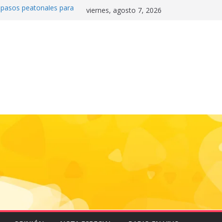
0 pasos peatonales para
viernes, agosto 7, 2026
la convivencia y
danos frente a la
nas»
 e historia en el Draft
de la motocicleta a la
 Mundial 2026
gas e impulsa triunfo de