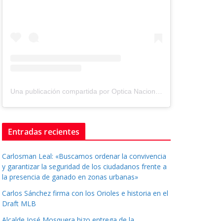
Una publicación compartida por Optica Nacional ® (@tuopticanacional)
Entradas recientes
Carlosman Leal: «Buscamos ordenar la convivencia
y garantizar la seguridad de los ciudadanos frente a
la presencia de ganado en zonas urbanas»
Carlos Sánchez firma con los Orioles e historia en el
Draft MLB
Alcalde José Mosquera hizo entrega de la