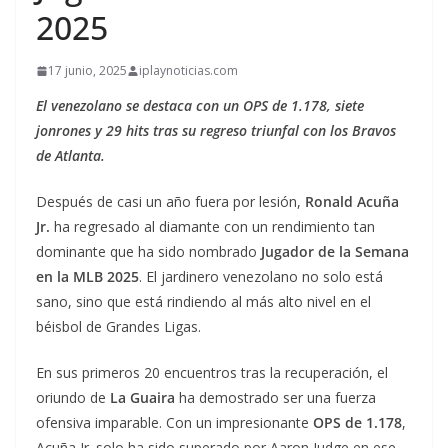
2025
17 junio, 2025
iplaynoticias.com
El venezolano se destaca con un OPS de 1.178, siete
jonrones y 29 hits tras su regreso triunfal con los Bravos
de Atlanta.
Después de casi un año fuera por lesión,
Ronald Acuña
Jr.
ha regresado al diamante con un rendimiento tan
dominante que ha sido nombrado
Jugador de la Semana
en la MLB 2025
. El jardinero venezolano no solo está
sano, sino que está rindiendo al más alto nivel en el
béisbol de Grandes Ligas.
En sus primeros 20 encuentros tras la recuperación, el
oriundo de
La Guaira
ha demostrado ser una fuerza
ofensiva imparable. Con un impresionante
OPS de 1.178
,
Acuña Jr. solo ha sido superado por Aaron Judge en ese