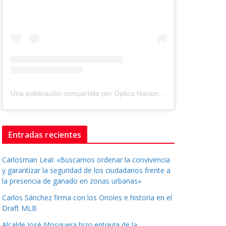
Una publicación compartida por Optica Nacional ® (@tuopticanacional)
Entradas recientes
Carlosman Leal: «Buscamos ordenar la convivencia
y garantizar la seguridad de los ciudadanos frente a
la presencia de ganado en zonas urbanas»
Carlos Sánchez firma con los Orioles e historia en el
Draft MLB
Alcalde José Mosquera hizo entrega de la