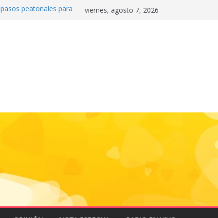
0 pasos peatonales para
viernes, agosto 7, 2026
la convivencia y
danos frente a la
nas»
 e historia en el Draft
de la motocicleta a la
 Mundial 2026
gas e impulsa triunfo de