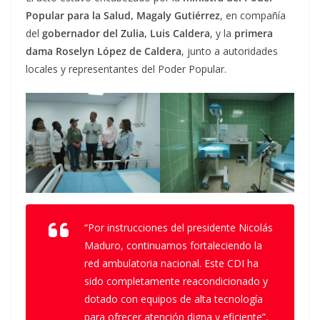
Popular para la Salud, Magaly Gutiérrez
, en compañía
del
gobernador del Zulia, Luis Caldera
, y la
primera
dama Roselyn López de Caldera
, junto a autoridades
locales y representantes del Poder Popular.
“Por instrucciones del presidente Nicolás
Maduro, continuamos fortaleciendo la
red ambulatoria nacional. Este CDI ha
sido completamente reacondicionado y
dotado con equipos de alta tecnología
para ofrecer atención digna y eficiente”,