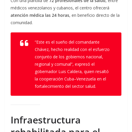
Con una plantilla de
72 profesionales de la salud
, entre
médicos venezolanos y cubanos, el centro ofrecerá
atención médica las 24 horas
, en beneficio directo de la
comunidad.
“Este es el sueño del comandante
Chávez, hecho realidad con el esfuerzo
conjunto de los gobiernos nacional,
regional y comunal”, expresó el
gobernador Luis Caldera, quien resaltó
la cooperación Cuba–Venezuela en el
fortalecimiento del sector salud.
Infraestructura
rehabilitada para el