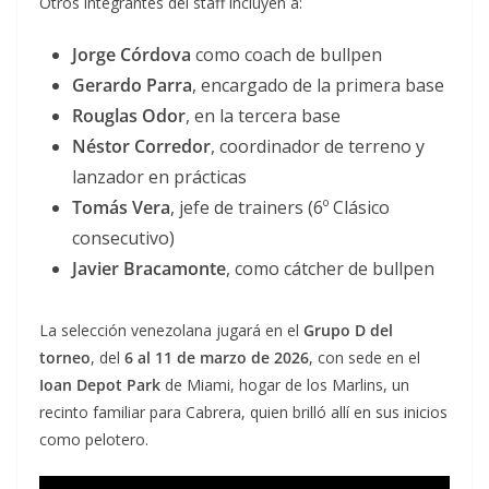
Otros integrantes del staff incluyen a:
Jorge Córdova
como coach de bullpen
Gerardo Parra
, encargado de la primera base
Rouglas Odor
, en la tercera base
Néstor Corredor
, coordinador de terreno y
lanzador en prácticas
Tomás Vera
, jefe de trainers (6º Clásico
consecutivo)
Javier Bracamonte
, como cátcher de bullpen
La selección venezolana jugará en el
Grupo D del
torneo
, del
6 al 11 de marzo de 2026
, con sede en el
Ioan Depot Park
de Miami, hogar de los Marlins, un
recinto familiar para Cabrera, quien brilló allí en sus inicios
como pelotero.