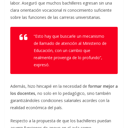
labor. Aseguró que muchos bachilleres egresan sin una
clara orientación vocacional ni conocimiento suficiente
sobre las funciones de las carreras universitarias.
“Esto hay que buscarle un mecanismo
de llamado de atención al Ministerio de
Educación, con un cambio que
realmente provenga de lo profundo”,
expresó.
Además, hizo hincapié en la necesidad de
formar mejor a
los docentes
, no solo en lo pedagógico, sino también
garantizándoles condiciones salariales acordes con la
realidad económica del país.
Respecto a la propuesta de que los bachilleres puedan
asumir funciones de apoyo en el aula como