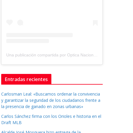
Una publicación compartida por Optica Nacional ® (@tuopticanacional)
Entradas recientes
Carlosman Leal: «Buscamos ordenar la convivencia
y garantizar la seguridad de los ciudadanos frente a
la presencia de ganado en zonas urbanas»
Carlos Sánchez firma con los Orioles e historia en el
Draft MLB
Alcalde José Mosquera hizo entrega de la