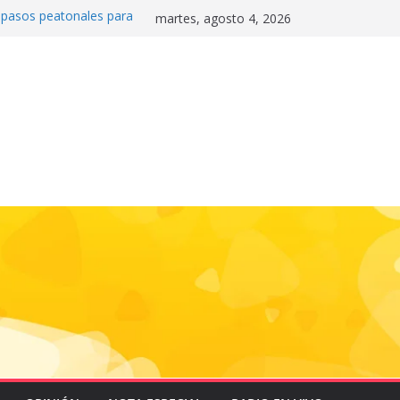
0 pasos peatonales para
martes, agosto 4, 2026
la convivencia y
danos frente a la
nas»
 e historia en el Draft
de la motocicleta a la
 Mundial 2026
gas e impulsa triunfo de