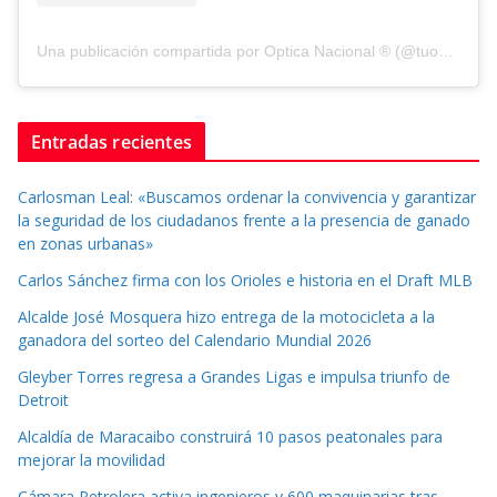
Una publicación compartida por Optica Nacional ® (@tuopticanacional)
Entradas recientes
Carlosman Leal: «Buscamos ordenar la convivencia y garantizar
la seguridad de los ciudadanos frente a la presencia de ganado
en zonas urbanas»
Carlos Sánchez firma con los Orioles e historia en el Draft MLB
Alcalde José Mosquera hizo entrega de la motocicleta a la
ganadora del sorteo del Calendario Mundial 2026
Gleyber Torres regresa a Grandes Ligas e impulsa triunfo de
Detroit
Alcaldía de Maracaibo construirá 10 pasos peatonales para
mejorar la movilidad
Cámara Petrolera activa ingenieros y 600 maquinarias tras