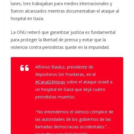
lunes, tres trabajaban para medios internacionales y
fueron alcanzados mientras documentaban el ataque al
hospital en Gaza.
La ONU reiteró que garantizar justicia es fundamental
para proteger la libertad de prensa y evitar que la
violencia contra periodistas quede en la impunidad.
Alfonso Bauluz, presidente de
Reporteros Sin Fronteras, en el
#Canal24Horas
sobre el ataque israelí a
un hospital en Gaza que deja cuatro
periodistas muertos:
"No entendemos el silencio cómplice de
las autoridades de los gobiernos de las
llamadas democracias occidentales."…