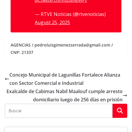
pic.twitter.com/dzGiI9pWPs
— RTVE Noticias (@rtvenoticias)
August 25, 2025
AGENCIAS / pedroluisgimenezserrada@gmail.com /
CNP: 21337
Concejo Municipal de Lagunillas Fortalece Alianza
con Sector Comercial e Industrial​
Exalcalde de Cabimas Nabil Maalouf cumple arresto
domiciliario luego de 256 días en prisión