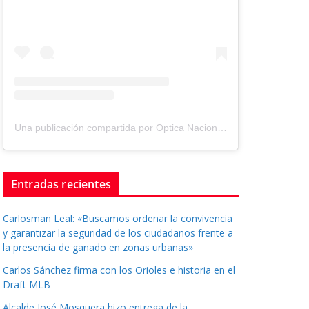
Una publicación compartida por Optica Nacional ® (@tuopticanacional)
Entradas recientes
Carlosman Leal: «Buscamos ordenar la convivencia
y garantizar la seguridad de los ciudadanos frente a
la presencia de ganado en zonas urbanas»
Carlos Sánchez firma con los Orioles e historia en el
Draft MLB
Alcalde José Mosquera hizo entrega de la