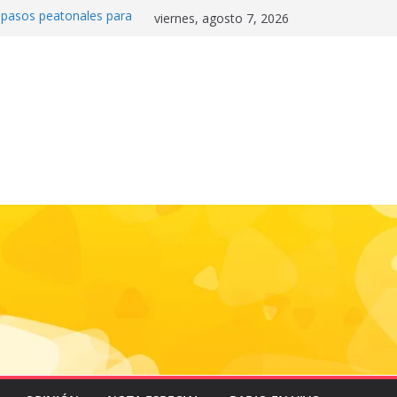
0 pasos peatonales para
viernes, agosto 7, 2026
la convivencia y
danos frente a la
nas»
 e historia en el Draft
de la motocicleta a la
 Mundial 2026
gas e impulsa triunfo de