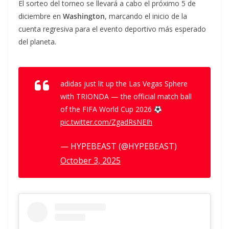
El sorteo del torneo se llevará a cabo el próximo 5 de
diciembre en
Washington
, marcando el inicio de la
cuenta regresiva para el evento deportivo más esperado
del planeta.
adidas just lit up the Las Vegas Sphere
with TRIONDA — the official match ball
of the FIFA World Cup 2026
pic.twitter.com/ZgadRsNEIh
— HYPEBEAST (@HYPEBEAST)
October 3, 2025