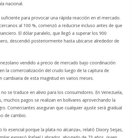
ía nacional.
 suficiente para provocar una rápida reacción en el mercado.
 cercanos al 100 %, comenzó a reducirse incluso antes de que
anciero. El dólar paralelo, que llegó a superar los 900
enero, descendió posteriormente hasta ubicarse alrededor de
 venezolano vendido a precio de mercado bajo coordinación
en la comercialización del crudo luego de la captura de
ón cambiaria de esta magnitud en varios meses.
n no se traduce en alivio para los consumidores. En Venezuela,
es, muchos pagos se realizan en bolívares aprovechando la
negro. Comerciantes aseguran que cualquier ajuste será gradual
po de cambio.
lo esencial porque la plata no alcanza», relató Dixory Seijas,
milar expresó Rafael Labrador, abogado de 73 años, quien