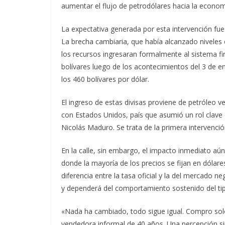
aumentar el flujo de petrodólares hacia la econom
La expectativa generada por esta intervención fue
La brecha cambiaria, que había alcanzado niveles
los recursos ingresaran formalmente al sistema fin
bolívares luego de los acontecimientos del 3 de 
los 460 bolívares por dólar.
El ingreso de estas divisas proviene de petróleo
con Estados Unidos, país que asumió un rol clave 
Nicolás Maduro. Se trata de la primera intervenci
En la calle, sin embargo, el impacto inmediato aú
donde la mayoría de los precios se fijan en dólar
diferencia entre la tasa oficial y la del mercado 
y dependerá del comportamiento sostenido del ti
«Nada ha cambiado, todo sigue igual. Compro solo 
vendedora informal de 40 años. Una percepción si