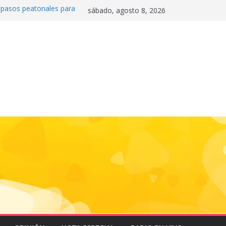
0 pasos peatonales para
sábado, agosto 8, 2026
la convivencia y
danos frente a la
nas»
 e historia en el Draft
de la motocicleta a la
 Mundial 2026
gas e impulsa triunfo de