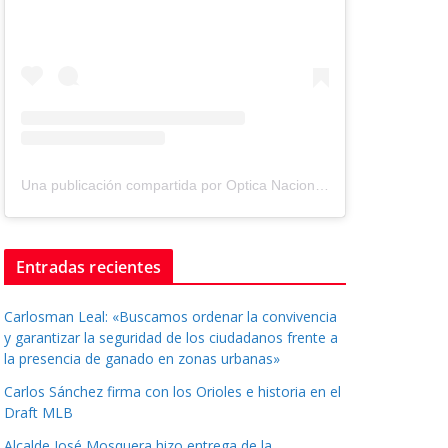
Una publicación compartida por Optica Nacional ® (@tuopticanacional)
Entradas recientes
Carlosman Leal: «Buscamos ordenar la convivencia
y garantizar la seguridad de los ciudadanos frente a
la presencia de ganado en zonas urbanas»
Carlos Sánchez firma con los Orioles e historia en el
Draft MLB
Alcalde José Mosquera hizo entrega de la