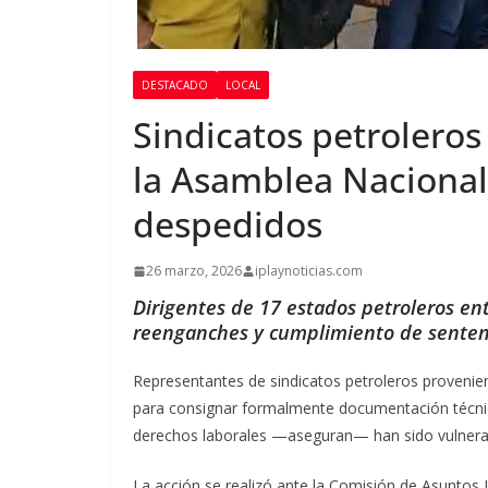
DESTACADO
LOCAL
Sindicatos petroleros
la Asamblea Nacional
despedidos
26 marzo, 2026
iplaynoticias.com
Dirigentes de 17 estados petroleros en
reenganches y cumplimiento de sentenc
Representantes de sindicatos petroleros provenie
para consignar formalmente documentación técnic
derechos laborales —aseguran— han sido vulnerad
La acción se realizó ante la Comisión de Asuntos 