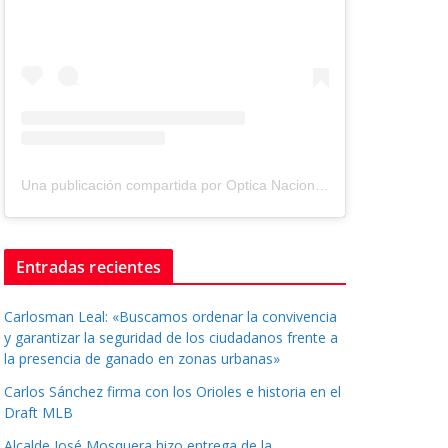
Una publicación compartida por Optica Nacional ® (@tuopticanacional)
Entradas recientes
Carlosman Leal: «Buscamos ordenar la convivencia
y garantizar la seguridad de los ciudadanos frente a
la presencia de ganado en zonas urbanas»
Carlos Sánchez firma con los Orioles e historia en el
Draft MLB
Alcalde José Mosquera hizo entrega de la