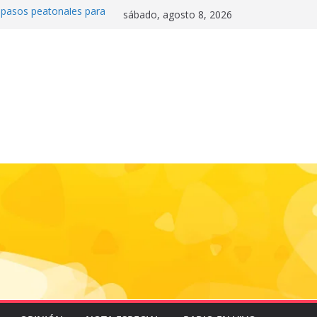
0 pasos peatonales para
sábado, agosto 8, 2026
la convivencia y
danos frente a la
nas»
 e historia en el Draft
de la motocicleta a la
 Mundial 2026
gas e impulsa triunfo de