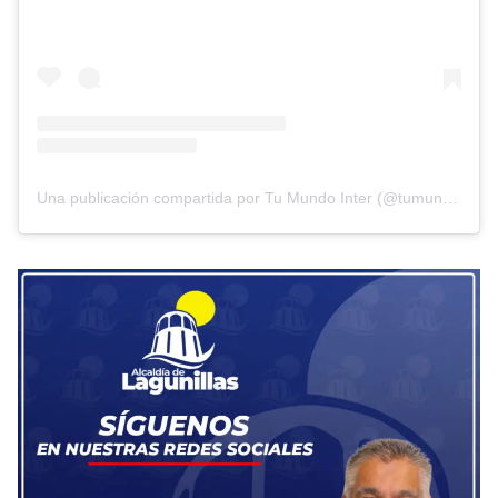
Una publicación compartida por Tu Mundo Inter (@tumundointer)