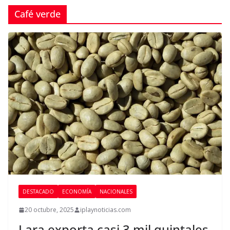
Café verde
DESTACADO
ECONOMÍA
NACIONALES
20 octubre, 2025
iplaynoticias.com
Lara exporta casi 3 mil quintales