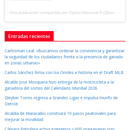
Una publicación compartida por Optica Nacional ® (@tuopticanacional)
Entradas recientes
Carlosman Leal: «Buscamos ordenar la convivencia y garantizar
la seguridad de los ciudadanos frente a la presencia de ganado
en zonas urbanas»
Carlos Sánchez firma con los Orioles e historia en el Draft MLB
Alcalde José Mosquera hizo entrega de la motocicleta a la
ganadora del sorteo del Calendario Mundial 2026
Gleyber Torres regresa a Grandes Ligas e impulsa triunfo de
Detroit
Alcaldía de Maracaibo construirá 10 pasos peatonales para
mejorar la movilidad
Cámara Petrolera activa ingenieros y 600 maquinarias tras