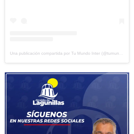
Una publicación compartida por Tu Mundo Inter (@tumundointer)