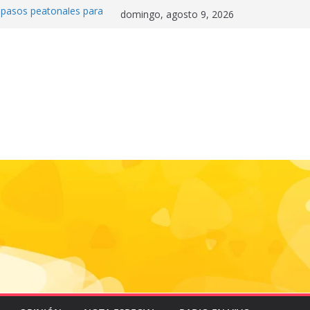
0 pasos peatonales para
domingo, agosto 9, 2026
la convivencia y
danos frente a la
nas»
 e historia en el Draft
de la motocicleta a la
 Mundial 2026
gas e impulsa triunfo de