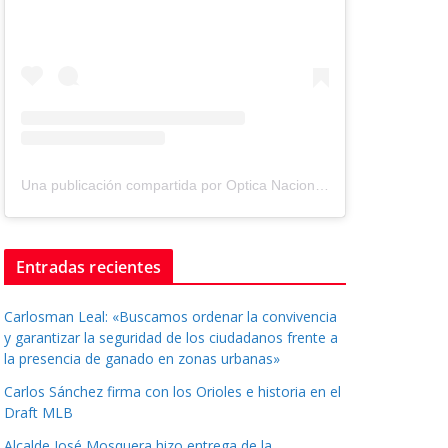
Una publicación compartida por Optica Nacional ® (@tuopticanacional)
Entradas recientes
Carlosman Leal: «Buscamos ordenar la convivencia
y garantizar la seguridad de los ciudadanos frente a
la presencia de ganado en zonas urbanas»
Carlos Sánchez firma con los Orioles e historia en el
Draft MLB
Alcalde José Mosquera hizo entrega de la