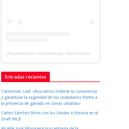
Una publicación compartida por Optica Nacional ® (@tuopticanacional)
Entradas recientes
Carlosman Leal: «Buscamos ordenar la convivencia
y garantizar la seguridad de los ciudadanos frente a
la presencia de ganado en zonas urbanas»
Carlos Sánchez firma con los Orioles e historia en el
Draft MLB
Alcalde José Mosquera hizo entrega de la