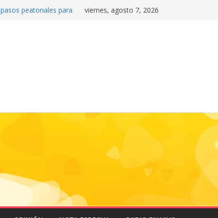
0 pasos peatonales para
viernes, agosto 7, 2026
la convivencia y
danos frente a la
nas»
 e historia en el Draft
de la motocicleta a la
 Mundial 2026
gas e impulsa triunfo de