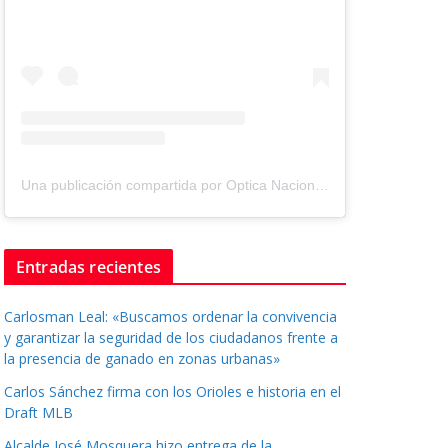
Una publicación compartida por Optica Nacional ® (@tuopticanacional)
Entradas recientes
Carlosman Leal: «Buscamos ordenar la convivencia
y garantizar la seguridad de los ciudadanos frente a
la presencia de ganado en zonas urbanas»
Carlos Sánchez firma con los Orioles e historia en el
Draft MLB
Alcalde José Mosquera hizo entrega de la