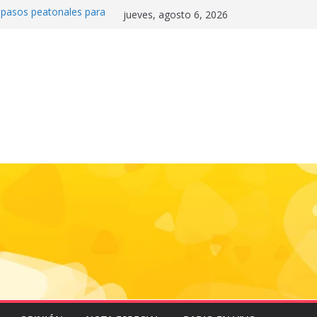
0 pasos peatonales para
jueves, agosto 6, 2026
la convivencia y
danos frente a la
nas»
 e historia en el Draft
de la motocicleta a la
 Mundial 2026
gas e impulsa triunfo de