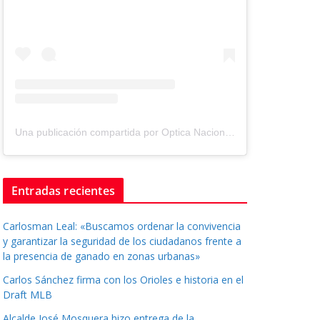
Una publicación compartida por Optica Nacional ® (@tuopticanacional)
Entradas recientes
Carlosman Leal: «Buscamos ordenar la convivencia
y garantizar la seguridad de los ciudadanos frente a
la presencia de ganado en zonas urbanas»
Carlos Sánchez firma con los Orioles e historia en el
Draft MLB
Alcalde José Mosquera hizo entrega de la