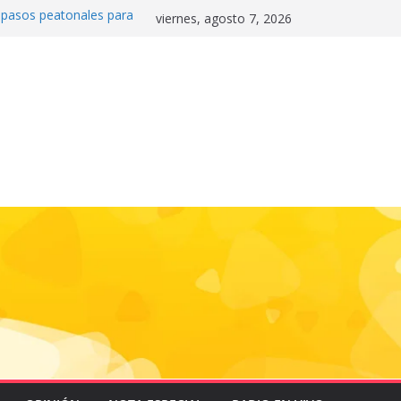
0 pasos peatonales para
viernes, agosto 7, 2026
la convivencia y
danos frente a la
nas»
 e historia en el Draft
de la motocicleta a la
 Mundial 2026
gas e impulsa triunfo de