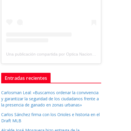
Una publicación compartida por Optica Nacional ® (@tuopticanacional)
Entradas recientes
Carlosman Leal: «Buscamos ordenar la convivencia
y garantizar la seguridad de los ciudadanos frente a
la presencia de ganado en zonas urbanas»
Carlos Sánchez firma con los Orioles e historia en el
Draft MLB
Alcalde José Mosquera hizo entrega de la