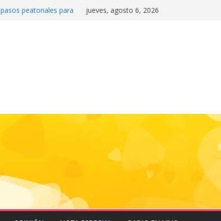
0 pasos peatonales para
jueves, agosto 6, 2026
la convivencia y
danos frente a la
nas»
 e historia en el Draft
de la motocicleta a la
 Mundial 2026
gas e impulsa triunfo de