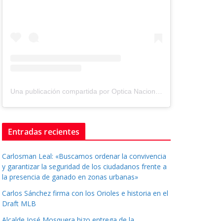
Una publicación compartida por Optica Nacional ® (@tuopticanacional)
Entradas recientes
Carlosman Leal: «Buscamos ordenar la convivencia
y garantizar la seguridad de los ciudadanos frente a
la presencia de ganado en zonas urbanas»
Carlos Sánchez firma con los Orioles e historia en el
Draft MLB
Alcalde José Mosquera hizo entrega de la