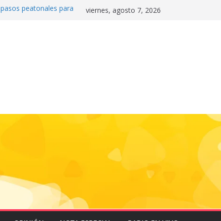
0 pasos peatonales para
viernes, agosto 7, 2026
la convivencia y
danos frente a la
nas»
 e historia en el Draft
de la motocicleta a la
 Mundial 2026
gas e impulsa triunfo de