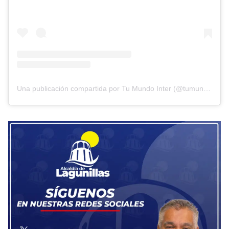
Una publicación compartida por Tu Mundo Inter (@tumundointer)