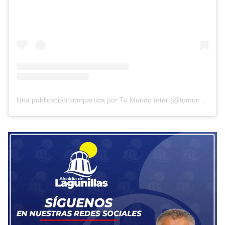
Una publicación compartida por Tu Mundo Inter (@tumundointer)