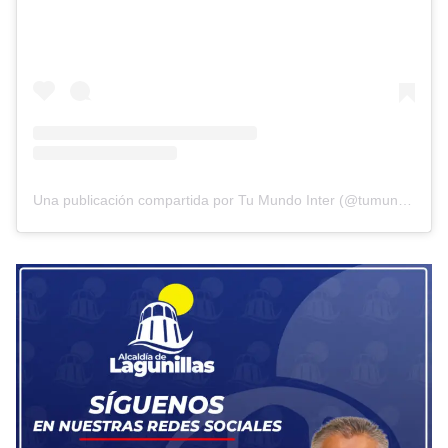
Una publicación compartida por Tu Mundo Inter (@tumundointer)