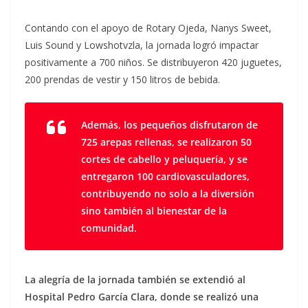
Contando con el apoyo de Rotary Ojeda, Nanys Sweet,
Luis Sound y Lowshotvzla, la jornada logró impactar
positivamente a 700 niños. Se distribuyeron 420 juguetes,
200 prendas de vestir y 150 litros de bebida.
Además, los pequeños disfrutaron de
725 arepas rellenas, se realizaron 50
cortes de cabello y peluquería, y se
entregaron 100 cardiovasculadores,
contribuyendo no solo a la diversión
sino también al bienestar de la
comunidad.
La alegría de la jornada también se extendió al
Hospital Pedro García Clara, donde se realizó una