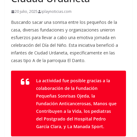
20 julio, 2025
iplaynoticias.com
Buscando sacar una sonrisa entre los pequeños de la
casa, diversas fundaciones y organizaciones unieron
esfuerzos para llevar a cabo una emotiva jornada en
celebración del Día del Niño. Esta iniciativa benefició a
infantes de Ciudad Urdaneta, específicamente en las
casas tipo A de la parroquia El Danto.
La actividad fue posible gracias a la
colaboración de la Fundación
Pequeñas Sonrisas Ojeda, la
Fundación Anticancerosas, Manos que
Contribuyen a la Vida, los pediatras
del Postgrado del Hospital Pedro
García Clara, y La Manada Sport.