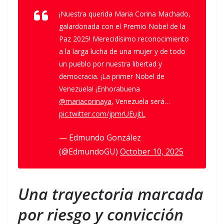
¡Nuestra querida Maria Corina Machado,
galardonada con el Premio Nobel de la
Paz 2025! Merecidísimo reconocimiento
a la larga lucha de una mujer y de todo
un pueblo por nuestra libertad y
democracia. ¡La primer Nobel de
Venezuela! ¡Enhorabuena
@mariacorinaya
, Venezuela será…
pic.twitter.com/jpmrUEujtL
— Edmundo González
(@EdmundoGU)
October 10, 2025
Una trayectoria marcada
por riesgo y convicción